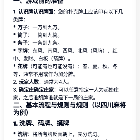
一、游戏前的准备
1.
认识牌认识牌面
：您的扑克牌上应该印有以下几
类牌：
*
万子
：一万到九万。
*
筒子
：一筒到九筒。
*
条子
：一条到九条。
*
字牌
：东风、南风、西风、北风（风牌）、红
中、发财、白板（箭牌）。
*
花牌
（可能有也可能没有）：春、夏、秋、冬
等，通常不用或作为加分牌。
2.
玩家人数
：通常为4人。
3.
确定庄确定庄家
：可以任意指定一人为起始庄
家，之后谁胡牌谁就是下一局的庄家。
二、基本流程与规则与规则（以四川麻将
为例）
1. 洗牌、码牌、摸牌
*
洗牌
：将所有牌反面朝上，充分洗匀。