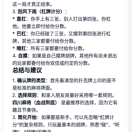
这一局才真正结束。
3.
刮风下雨（杠牌计分）
：
*
直杠
：你手上有三张，别人打出第四张，你杠
他。他要立即付给你分数。
*
巴杠
：你已经碰了三张，又摸到第四张进行杠
牌，其他三家都要付给你分数。
*
暗杠
：所有三家都要付给你分数。
4.
自摸
：如果是自己摸牌胡牌，其他所有尚未退出
的玩家都要付给你双倍或约定的分数。
总结与建议
1.
确认牌的类型
：首先看清您的扑克牌上印的是不
是标准的麻将牌面。
2.
选择规则
：和家人朋友商量好采用哪一套规则。
四川麻将（血战到底）
是最推荐的选择，因为它有
趣且节奏快。
3.
简化开始
：如果都是新手，可以先忽略“杠牌计
分”的复杂规则，只玩最基本的胡牌，熟悉“碰”、“听
牌”、“胡牌”的概念。