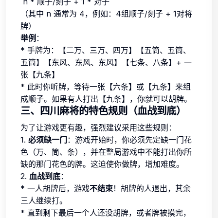
`n * 顺子/刻子 + 1 * 对子`
（其中 n 通常为 4，例如：4组顺子/刻子 + 1对将
牌）
举例
：
* 手牌为：【二万、三万、四万】【五筒、五筒、
五筒】【东风、东风、东风】【七条、八条】+ 一
张【九条】
* 此时你听牌，等待一张【六条】或【九条】来组
成顺子。如果有人打出【九条】，你就可以胡牌。
三、四川麻将的特色规则（血战到底）
为了让游戏更有趣，强烈建议采用这些规则：
1.
必须缺一门
：游戏开始时，你必须先定缺一门花
色（万、筒、条），并在整局游戏中不能打出你所
缺的那门花色的牌。这迫使你做牌，增加难度。
2.
血战到底
：
* 一人胡牌后，游戏
不结束
！胡牌的人退出，其余
三人继续打。
* 直到剩下最后一个人还没胡牌，或者牌被摸完，