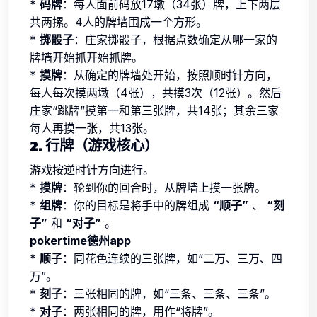
*
码牌
：每人面前码放17墩（34张）牌，上下两层
共两摞。4人的牌墙围成一个方形。
*
掷骰子
：庄家掷骰子，根据点数确定从哪一家的
牌墙开始抓开始抓牌。
*
摸牌
：从确定的牌墙处开始，按照顺时针方向，
每人每次摸两墩（4张），共摸3次（12张）。然后
庄家“跳牌”摸第一和第三张牌，共14张；其余三家
每人再摸一张，共13张。
2. 行牌（游戏核心）
游戏按逆时针方向进行。
*
摸牌
：轮到你的回合时，从牌墙上摸一张牌。
*
组牌
：你的目标是将手中的牌组成
“顺子”
、
“刻
子”
和
“对子”
。
pokertime德州app
*
顺子
：同花色连续的三张牌，如“二万、三万、四
万”。
*
刻子
：三张相同的牌，如“三条、三条、三条”。
*
对子
：两张相同的牌，用作“将牌”。