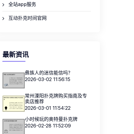
全站app服务
互动扑克时间官网
最新资讯
彝族人的迷信能信吗？
2026-03-02 11:56:15
常州溧阳扑克牌购买指南及专
卖店推荐
2026-03-01 11:54:22
小时候玩的奥特曼扑克牌
2026-02-28 11:52:09