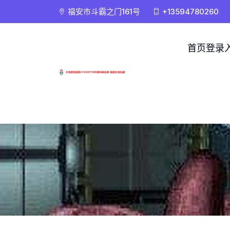
福安市斗霸之门161号
+13594780260
首页登录