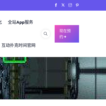
化
全站app服务
现在预
约
互动扑克时间官网