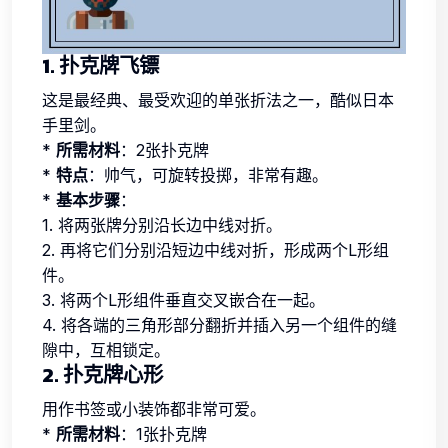
1. 扑克牌飞镖
这是最经典、最受欢迎的单张折法之一，酷似日本
手里剑。
*
所需材料
：2张扑克牌
*
特点
：帅气，可旋转投掷，非常有趣。
*
基本步骤
：
1. 将两张牌分别沿长边中线对折。
2. 再将它们分别沿短边中线对折，形成两个L形组
件。
3. 将两个L形组件垂直交叉嵌合在一起。
4. 将各端的三角形部分翻折并插入另一个组件的缝
隙中，互相锁定。
2. 扑克牌心形
用作书签或小装饰都非常可爱。
*
所需材料
：1张扑克牌