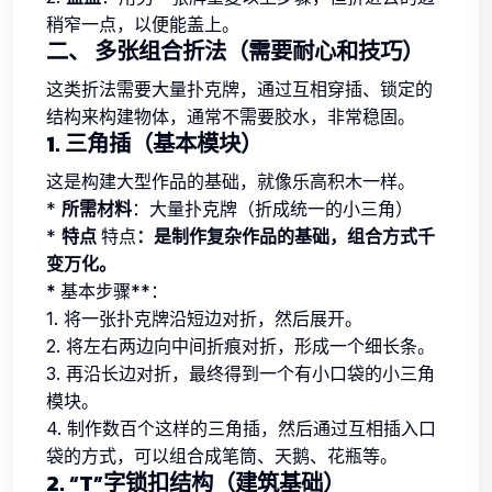
稍窄一点，以便能盖上。
二、 多张组合折法（需要耐心和技巧）
这类折法需要大量扑克牌，通过互相穿插、锁定的
结构来构建物体，通常不需要胶水，非常稳固。
1. 三角插（基本模块）
这是构建大型作品的基础，就像乐高积木一样。
*
所需材料
：大量扑克牌（折成统一的小三角）
*
特点
特点
：是制作复杂作品的基础，组合方式千
变万化。
*
基本步骤**：
1. 将一张扑克牌沿短边对折，然后展开。
2. 将左右两边向中间折痕对折，形成一个细长条。
3. 再沿长边对折，最终得到一个有小口袋的小三角
模块。
4. 制作数百个这样的三角插，然后通过互相插入口
袋的方式，可以组合成笔筒、天鹅、花瓶等。
2. “T”字锁扣结构（建筑基础）