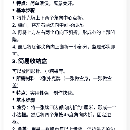
*
特点
：简单浪漫，寓意美好。
*
基本步骤
：
1. 将扑克牌上下两个角向中心点折。
2. 翻面，将左右两边向中间竖线折。
3. 再将上方左右两个角向下斜折，形成心的上部凹
陷。
4. 最后将底部尖角向上翻折一小部分，整理形状即
可。
3. 简易收纳盒
可以放回形针、小糖果等。
*
所需材料
：2张扑克牌（一张做盒身，一张做盒
盖）
*
特点
：实用性强，制作快速。
*
基本步骤
：
1.
盒身
：将一张牌四边都向内折约1厘米，形成一个
小边框。然后将四个角按45度角向内折，固定边
框。
2.
盒盖
：用另一张牌重复以上步骤，但折进去的边