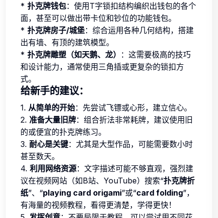
*
扑克牌钱包
：使用T字锁扣结构编织出钱包的各个
面，甚至可以做出带卡位和钞位的功能钱包。
*
扑克牌房子/城堡
：综合运用各种几何结构，搭建
出有墙、有顶的建筑模型。
*
扑克牌雕塑（如天鹅、龙）
：这需要极高的技巧
和设计能力，通常使用三角插或更复杂的锁扣方
式。
给新手的建议：
1.
从简单的开始
：先尝试飞镖或心形，建立信心。
2.
准备大量旧牌
：组合折法非常耗牌，建议使用旧
的或便宜的扑克牌练习。
3.
耐心是关键
：尤其是大型作品，可能需要数小时
甚至数天。
4.
利用网络资源
：文字描述可能不够直观，强烈建
议在视频网站（如B站、YouTube）搜索“
扑克牌折
纸
”、“
playing card origami
”或“
card folding
”，
有海量的视频教程，看得更清楚，学得更快！
5.
发挥创意
：不要局限于教程，可以尝试用不同花