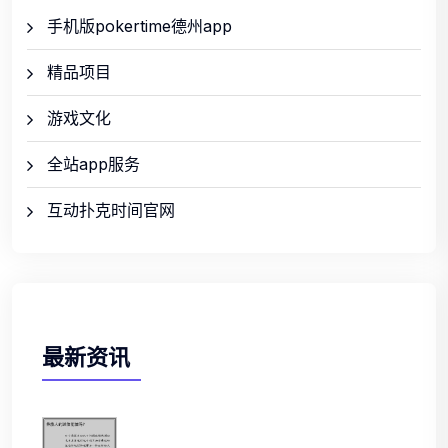
手机版pokertime德州app
精品项目
游戏文化
全站app服务
互动扑克时间官网
最新资讯