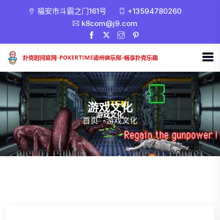
福安市斗霸之门161号
+13594780260
k8com@j9.com
游戏文化
首页
-
游戏文化