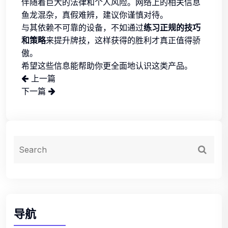
伴随着巨大的法律和个人风险。网络上的相关信息
鱼龙混杂，真假难辨，建议你谨慎对待。
与其依赖不可靠的设备，不如通过
练习正规的技巧
和策略
来提升牌技，这样获得的胜利才真正值得骄
傲。
希望这些信息能帮助你更全面地认识这类产品。
上一篇
下一篇
导航