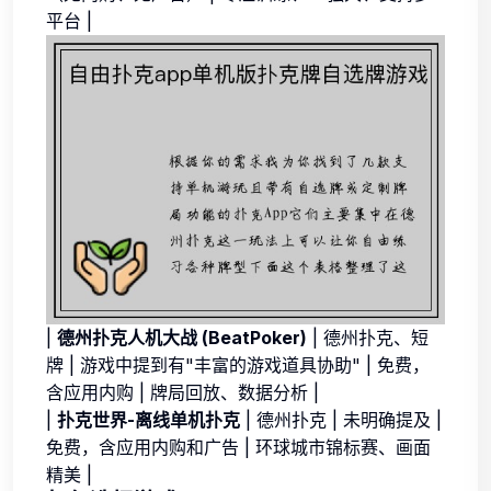
平台 |
|
德州扑克人机大战 (BeatPoker)
| 德州扑克、短
牌 | 游戏中提到有"丰富的游戏道具协助" | 免费，
含应用内购 | 牌局回放、数据分析 |
|
扑克世界-离线单机扑克
| 德州扑克 | 未明确提及 |
免费，含应用内购和广告 | 环球城市锦标赛、画面
精美 |