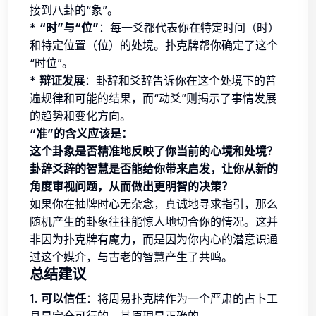
接到八卦的“象”。
*
“时”与“位”
：每一爻都代表你在特定时间（时）
和特定位置（位）的处境。扑克牌帮你确定了这个
“时位”。
*
辩证发展
：卦辞和爻辞告诉你在这个处境下的普
遍规律和可能的结果，而“动爻”则揭示了事情发展
的趋势和变化方向。
“准”的含义应该是：
这个卦象是否精准地反映了你当前的心境和处境？
卦辞爻辞的智慧是否能给你带来启发，让你从新的
角度审视问题，从而做出更明智的决策？
如果你在抽牌时心无杂念，真诚地寻求指引，那么
随机产生的卦象往往能惊人地切合你的情况。这并
非因为扑克牌有魔力，而是因为你内心的潜意识通
过这个媒介，与古老的智慧产生了共鸣。
总结建议
1.
可以信任
：将周易扑克牌作为一个严肃的占卜工
具是完全可行的，其原理是正确的。