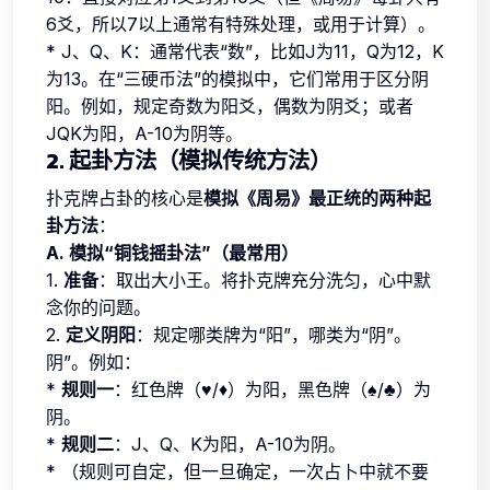
6爻，所以7以上通常有特殊处理，或用于计算）。
* J、Q、K：通常代表“数”，比如J为11，Q为12，K
为13。在“三硬币法”的模拟中，它们常用于区分阴
阳。例如，规定奇数为阳爻，偶数为阴爻；或者
JQK为阳，A-10为阴等。
2. 起卦方法（模拟传统方法）
扑克牌占卦的核心是
模拟《周易》最正统的两种起
卦方法
：
A. 模拟“铜钱摇卦法”（最常用）
1.
准备
：取出大小王。将扑克牌充分洗匀，心中默
念你的问题。
2.
定义阴阳
：规定哪类牌为“阳”，哪类为“阴”。
阴”。例如：
*
规则一
：红色牌（♥/♦）为阳，黑色牌（♠/♣）为
阴。
*
规则二
：J、Q、K为阳，A-10为阴。
* （规则可自定，但一旦确定，一次占卜中就不要