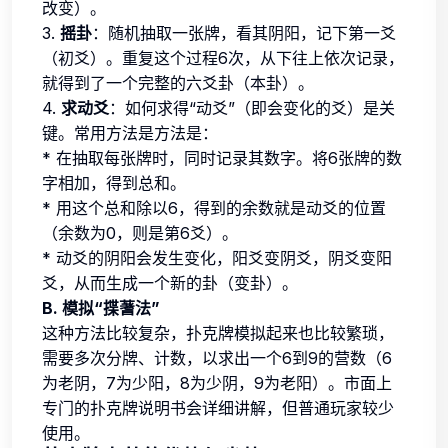
改变）。
3.
摇卦
：随机抽取一张牌，看其阴阳，记下第一爻
（初爻）。重复这个过程6次，从下往上依次记录，
就得到了一个完整的六爻卦（本卦）。
4.
求动爻
：如何求得“动爻”（即会变化的爻）是关
键。常用方法是方法是：
* 在抽取每张牌时，同时记录其数字。将6张牌的数
字相加，得到总和。
* 用这个总和除以6，得到的余数就是动爻的位置
（余数为0，则是第6爻）。
* 动爻的阴阳会发生变化，阳爻变阴爻，阴爻变阳
爻，从而生成一个新的卦（变卦）。
B. 模拟“揲蓍法”
这种方法比较复杂，扑克牌模拟起来也比较繁琐，
需要多次分牌、计数，以求出一个6到9的营数（6
为老阴，7为少阳，8为少阴，9为老阳）。市面上
专门的扑克牌说明书会详细讲解，但普通玩家较少
使用。