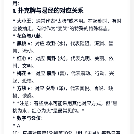
用：
1. 扑克牌与易经的对应关系
*
大小王
：通常代表“太极”或不用。在起卦时，有时
会被抽走，有时作为“变爻”的特殊的特殊标志。
*
花色与八卦
：
*
黑桃 ♠
：对应
坎卦
(水)，代表险阻、深渊、智
慧、流动。
*
红心 ♥
：对应
离卦
(火)，代表光明、美丽、依
附、文明。
*
梅花 ♣
：对应
震卦
(雷)，代表震动、行动、兴
起、恐惧。
*
方块 ♦
：对应
兑卦
(泽)，代表喜悦、言说、缺
损、诱惑。
* *注意：有些版本可能采用其他对应方式，但“黑
桃为水，红心为火”是最常见的。*
*
数字与爻位
：
* A
10：直接对应第1爻到第10爻（但《周易》每卦只有