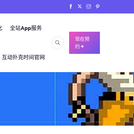
化
全站app服务
现在预
约
互动扑克时间官网