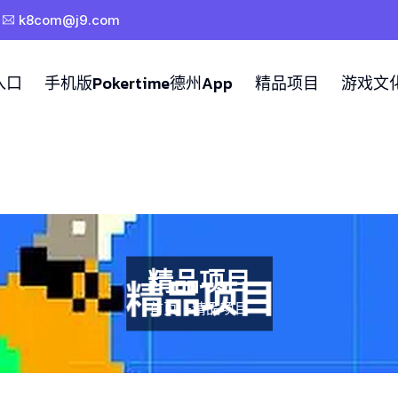
k8com@j9.com
入口
手机版pokertime德州app
精品项目
游戏文
精品项目
首页
-
精品项目