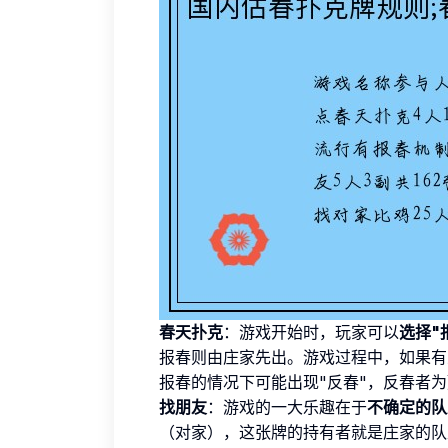
春天扑克
：游戏开始时，玩家可以
选择"
报春则由庄家先出。游戏过程中，如果有
报春的情况下可能出现"反春"，反春者
找朋友
：游戏的一大乐趣在于
不确定的队
（对家），这张牌的持有者就是庄家的队