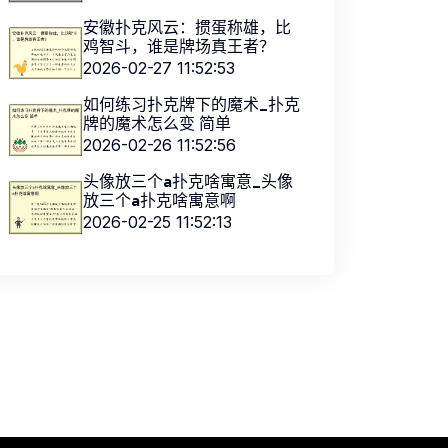
安徽扑克风云：掼蛋称雄，比
鸡智斗，谁是牌场真王者？
2026-02-27 11:52:53
如何练习扑克牌下的魔术_扑克
牌的魔术怎么变 简单
2026-02-26 11:52:56
头像放三个a扑克啥寓意_头像
放三个a扑克啥寓意啊
2026-02-25 11:52:13