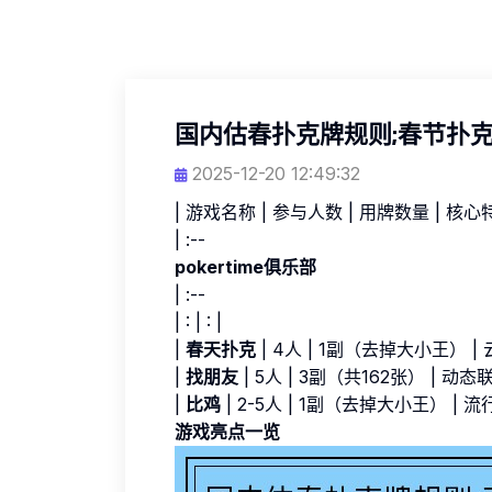
国内估春扑克牌规则;春节扑
2025-12-20 12:49:32
| 游戏名称 | 参与人数 | 用牌数量 | 核心特
| :--
pokertime俱乐部
| :--
| : | : |
|
春天扑克
| 4人 | 1副（去掉大小王） 
|
找朋友
| 5人 | 3副（共162张） | 动
|
比鸡
| 2-5人 | 1副（去掉大小王） 
游戏亮点一览