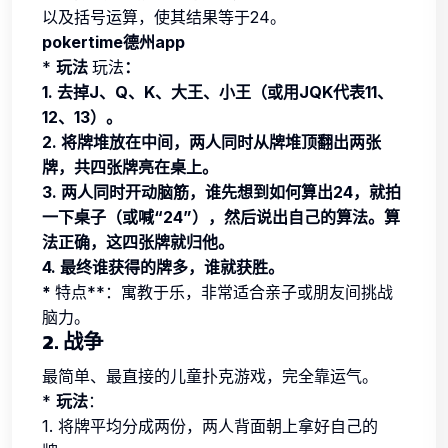
以及括号运算，使其结果等于24。
pokertime德州app
*
玩法
玩法
：
1. 去掉J、Q、K、大王、小王（或用JQK代表11、
12、13）。
2. 将牌堆放在中间，两人同时从牌堆顶翻出两张
牌，共四张牌亮在桌上。
3. 两人同时开动脑筋，谁先想到如何算出24，就拍
一下桌子（或喊“24”），然后说出自己的算法。算
法正确，这四张牌就归他。
4. 最终谁获得的牌多，谁就获胜。
*
特点**：寓教于乐，非常适合亲子或朋友间挑战
脑力。
2. 战争
最简单、最直接的儿童扑克游戏，完全靠运气。
*
玩法
：
1. 将牌平均分成两份，两人背面朝上拿好自己的