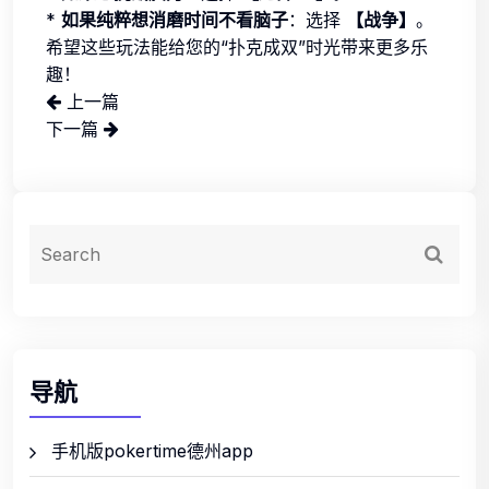
*
如果纯粹想消磨时间不看脑子
：选择
【战争】
。
希望这些玩法能给您的“扑克成双”时光带来更多乐
趣！
上一篇
下一篇
导航
手机版pokertime德州app