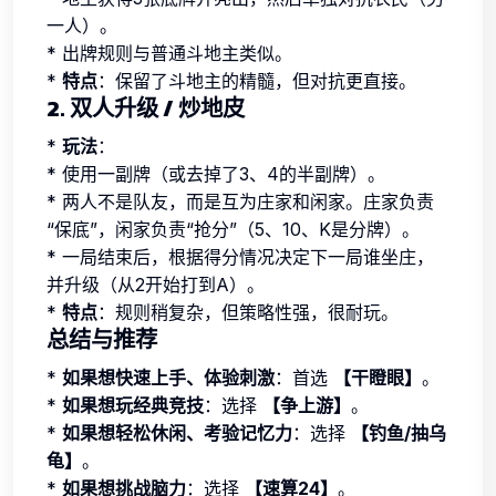
一人）。
* 出牌规则与普通斗地主类似。
*
特点
：保留了斗地主的精髓，但对抗更直接。
2. 双人升级 / 炒地皮
*
玩法
：
* 使用一副牌（或去掉了3、4的半副牌）。
* 两人不是队友，而是互为庄家和闲家。庄家负责
“保底”，闲家负责“抢分”（5、10、K是分牌）。
* 一局结束后，根据得分情况决定下一局谁坐庄，
并升级（从2开始打到A）。
*
特点
：规则稍复杂，但策略性强，很耐玩。
总结与推荐
*
如果想快速上手、体验刺激
：首选
【干瞪眼】
。
*
如果想玩经典竞技
：选择
【争上游】
。
*
如果想轻松休闲、考验记忆力
：选择
【钓鱼/抽乌
龟】
。
*
如果想挑战脑力
：选择
【速算24】
。