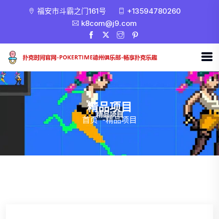
福安市斗霸之门161号
+13594780260
k8com@j9.com
精品项目
首页
-
精品项目