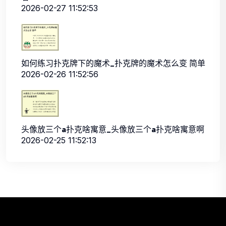
2026-02-27 11:52:53
如何练习扑克牌下的魔术_扑克牌的魔术怎么变 简单
2026-02-26 11:52:56
头像放三个a扑克啥寓意_头像放三个a扑克啥寓意啊
2026-02-25 11:52:13