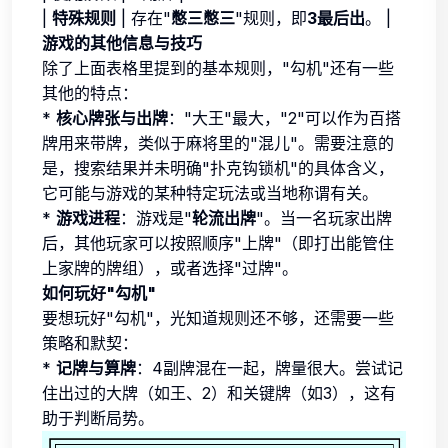
|
特殊规则
| 存在"
憋三憋三
"规则，即
3最后出
。 |
游戏的其他信息与技巧
除了上面表格里提到的基本规则，"勾机"还有一些
其他的特点：
*
核心牌张与出牌
："大王"最大，"2"可以作为百搭
牌用来带牌，类似于麻将里的"混儿"。需要注意的
是，搜索结果并未明确"扑克钩锁机"的具体含义，
它可能与游戏的某种特定玩法或当地称谓有关。
*
游戏进程
：游戏是"
轮流出牌
"。当一名玩家出牌
后，其他玩家可以按照顺序"上牌"（即打出能管住
上家牌的牌组），或者选择"过牌"。
如何玩好"勾机"
要想玩好"勾机"，光知道规则还不够，还需要一些
策略和默契：
*
记牌与算牌
：4副牌混在一起，牌量很大。尝试记
住出过的大牌（如王、2）和关键牌（如3），这有
助于判断局势。