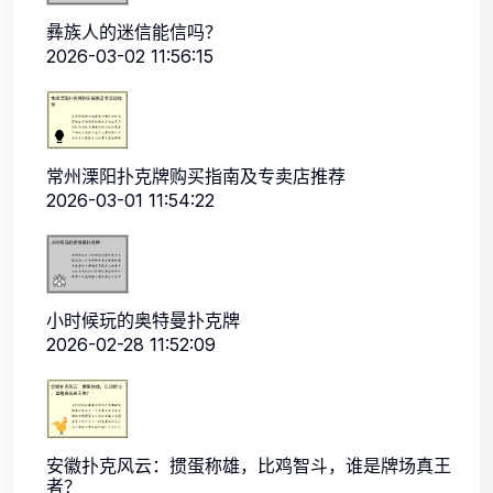
彝族人的迷信能信吗？
2026-03-02 11:56:15
常州溧阳扑克牌购买指南及专卖店推荐
2026-03-01 11:54:22
小时候玩的奥特曼扑克牌
2026-02-28 11:52:09
安徽扑克风云：掼蛋称雄，比鸡智斗，谁是牌场真王
者？