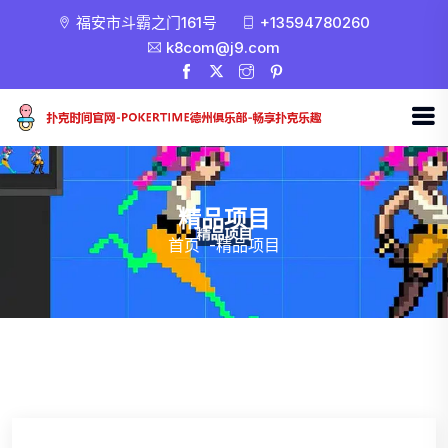
福安市斗霸之门161号
+13594780260
k8com@j9.com
精品项目
首页
-
精品项目